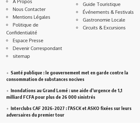
À Propos
Guide Touristique
Nous Contacter
Événements & Festivals
Mentions Légales
Gastronomie Locale
Politique de
Circuits & Excursions
Confidentialité
Espace Presse
Devenir Correspondant
sitemap
Santé publique : le gouvernement met en garde contre la
consommation de substances nocives
Inondations au Grand Lomé : une aide d’urgence de 1,1
milliard FCFA pour plus de 26 000 sinistrés
Interclubs CAF 2026-2027 : l’ASCK et ASKO fixées sur leurs
adversaires du premier tour
Décentralisation au Togo : l’État veut accélérer l’efficacité
de l’action publique dans les territoires