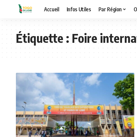
Accueil
Infos Utiles
Par Région
O
Étiquette :
Foire intern